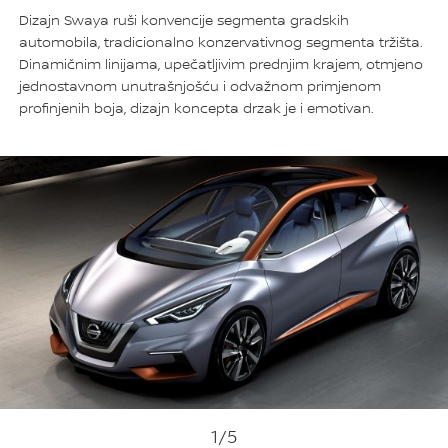
Dizajn Swaya ruši konvencije segmenta gradskih
automobila, tradicionalno konzervativnog segmenta tržišta.
Dinamičnim linijama, upečatljivim prednjim krajem, otmjeno
jednostavnom unutrašnjošću i odvažnom primjenom
profinjenih boja, dizajn koncepta drzak je i emotivan.
1
/5