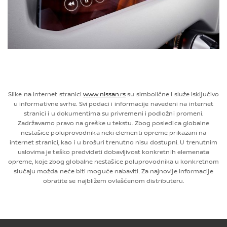
Slike na internet stranici
www.nissan.rs
su simbolične i služe isključivo
u informativne svrhe. Svi podaci i informacije navedeni na internet
stranici i u dokumentima su privremeni i podložni promeni.
Zadržavamo pravo na greške u tekstu. Zbog posledica globalne
nestašice poluprovodnika neki elementi opreme prikazani na
internet stranici, kao i u brošuri trenutno nisu dostupni. U trenutnim
uslovima je teško predvideti dobavljivost konkretnih elemenata
opreme, koje zbog globalne nestašice poluprovodnika u konkretnom
slučaju možda neće biti moguće nabaviti. Za najnovije informacije
obratite se najbližem ovlašćenom distributeru.