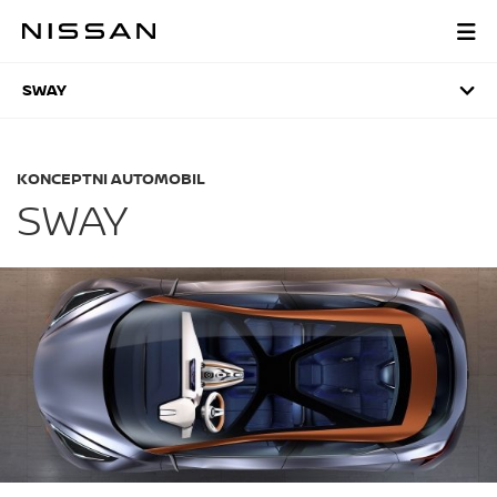
Preskoči
na
SWAY
glavni
sadržaj
SWAY
KONCEPTNI AUTOMOBIL
SWAY