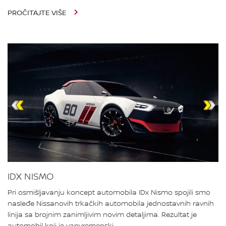
PROČITAJTE VIŠE
IDX NISMO
Pri osmišljavanju koncept automobila IDx Nismo spojili smo
nasleđe Nissanovih trkačkih automobila jednostavnih ravnih
linija sa brojnim zanimljivim novim detaljima. Rezultat je
automobil koji je vanvremenski,