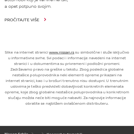
a opet potpuno svojim.
PROČITAJTE VIŠE
Slike na internet stranici
www.nissan.rs
su simbolične i služe isključivo
u informativne svrhe. Svi podaci i informacije navedeni na internet
stranici i u dokumentima su privremeni i podložni promeni.
Zadržavamo pravo na greške u tekstu. Zbog posledica globalne
nestašice poluprovodnika neki elementi opreme prikazani na
internet stranici, kao i u brošuri trenutno nisu dostupni. U trenutnim
uslovima je teško predvideti dobavljivost konkretnih elemenata
opreme, koje zbog globalne nestašice poluprovodnika u konkretnom
slučaju možda neće biti moguće nabaviti. Za najnovije informacije
obratite se najbližem ovlašćenom distributeru.