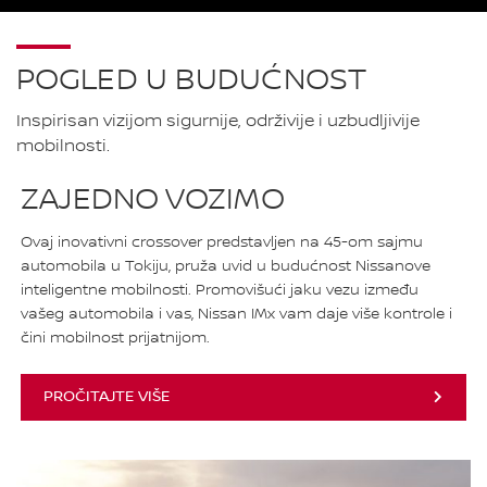
POGLED U BUDUĆNOST
Inspirisan vizijom sigurnije, održivije i uzbudljivije
mobilnosti.
ZAJEDNO VOZIMO
Ovaj inovativni crossover predstavljen na 45-om sajmu
automobila u Tokiju, pruža uvid u budućnost Nissanove
inteligentne mobilnosti. Promovišući jaku vezu između
vašeg automobila i vas, Nissan IMx vam daje više kontrole i
čini mobilnost prijatnijom.
PROČITAJTE VIŠE