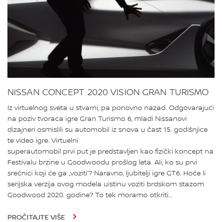
NISSAN CONCEPT 2020 VISION GRAN TURISMO
Iz virtuelnog sveta u stvarni, pa ponovno nazad. Odgovarajući
na poziv tvoraca igre Gran Turismo 6, mladi Nissanovi
dizajneri osmislili su automobil iz snova u čast 15. godišnjice
te video igre. Virtuelni
superautomobil prvi put je predstavljen kao fizički koncept na
Festivalu brzine u Goodwoodu prošlog leta. Ali, ko su prvi
srećnici koji će ga „voziti”? Naravno, ljubitelji igre GT6. Hoće li
serijska verzija ovog modela uistinu voziti brdskom stazom
Goodwood 2020. godine? To tek moramo otkriti…
PROČITAJTE VIŠE