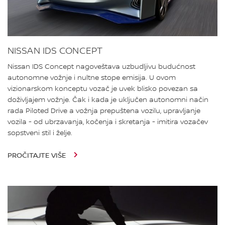
NISSAN IDS CONCEPT
Nissan IDS Concept nagoveštava uzbudljivu budućnost
autonomne vožnje i nultne stope emisija. U ovom
vizionarskom konceptu vozač je uvek blisko povezan sa
doživljajem vožnje. Čak i kada je uključen autonomni način
rada Piloted Drive a vožnja prepuštena vozilu, upravljanje
vozila - od ubrzavanja, kočenja i skretanja - imitira vozačev
sopstveni stil i želje.
PROČITAJTE VIŠE