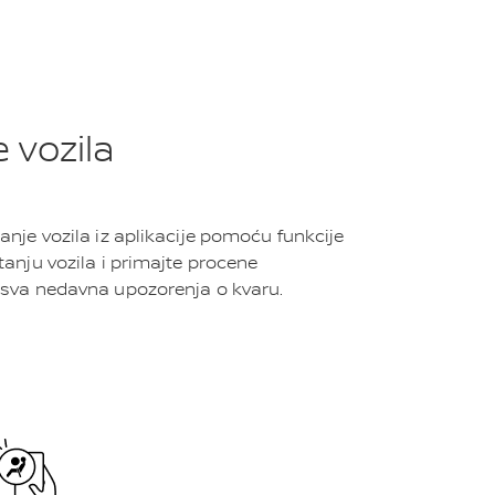
e vozila
tanje vozila iz aplikacije pomoću funkcije
stanju vozila i primajte procene
i sva nedavna upozorenja o kvaru.