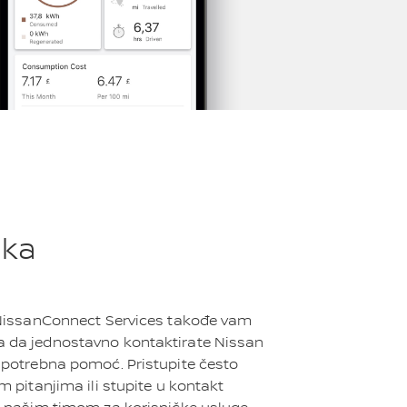
ška
 NissanConnect Services takođe vam
da jednostavno kontaktirate Nissan
 potrebna pomoć. Pristupite često
m pitanjima ili stupite u kontakt