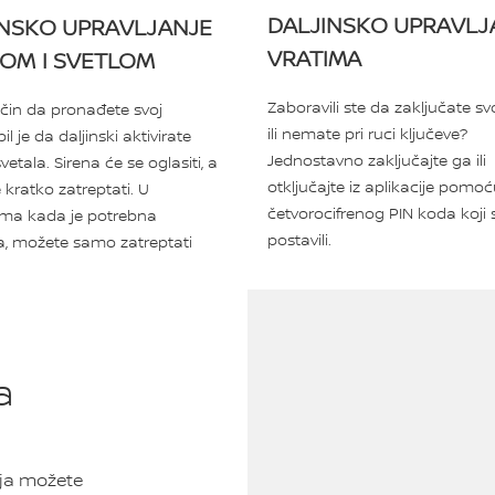
DALJINSKO UPRAVLJ
INSKO UPRAVLJANJE
VRATIMA
NOM I SVETLOM
Zaboravili ste da zaključate sv
čin da pronađete svoj
ili nemate pri ruci ključeve?
 je da daljinski aktivirate
Jednostavno zaključajte ga ili
svetala. Sirena će se oglasiti, a
otključajte iz aplikacije pomo
 kratko zatreptati. U
četvorocifrenog PIN koda koji 
ama kada je potrebna
postavili.
ja, možete samo zatreptati
.
a
ja možete