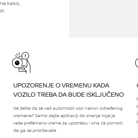
ina kako,
il.
UPOZORENJE O VREMENU KADA
VOZILO TREBA DA BUDE ISKLJUČENO
Ne želite da se vaš automobil vozi nakon određenog
vremena? Samo dajte aplikaciji do znanja koje je
vaše preferirano vreme za upotrebu i ona će pomoći
da ga se pridržavate.