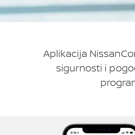
Aplikacija NissanCon
sigurnosti i pog
program