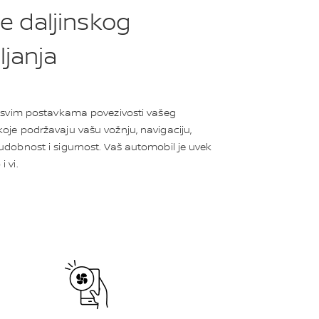
e daljinskog
ljanja
e svim postavkama povezivosti vašeg
oje podržavaju vašu vožnju, navigaciju,
udobnost i sigurnost. Vaš automobil je uvek
 vi.