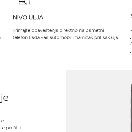
NIVO ULJA
Primajte obaveštenja direktno na pametni
telefon kada vaš automobil ima nizak pritisak ulja.
e
nje
te
e prešli i