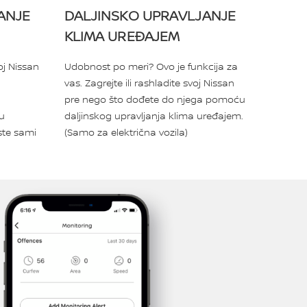
ANJE
DALJINSKO UPRAVLJANJE
KLIMA UREĐAJEM
oj Nissan
Udobnost po meri? Ovo je funkcija za
vas. Zagrejte ili rashladite svoj Nissan
pre nego što dođete do njega pomoću
ću
daljinskog upravljanja klima uređajem.
ste sami
(Samo za električna vozila)