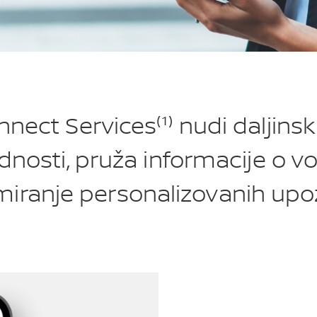
nect Services⁽¹⁾ nudi daljins
odnosti, pruža informacije o v
iranje personalizovanih upo