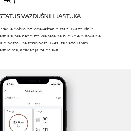
STATUS VAZDUŠNIH JASTUKA
Uvek je dobro biti obavešten o stanju vazdušnih
jastuka pre nego što krenete na bilo koje putovanje.
Ako postoji neispravnost u vezi sa vazdušnim
jastucima, aplikacija će prijaviti.