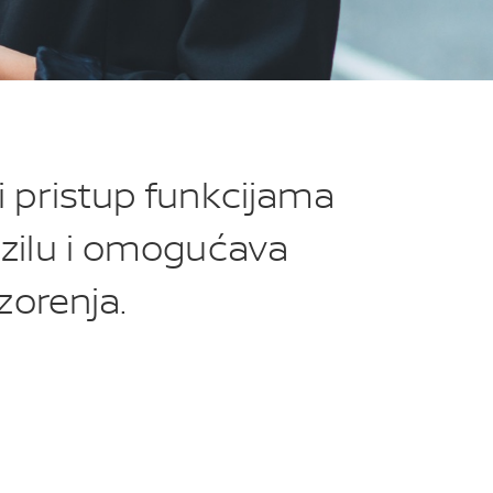
ki pristup funkcijama
ozilu i omogućava
zorenja.