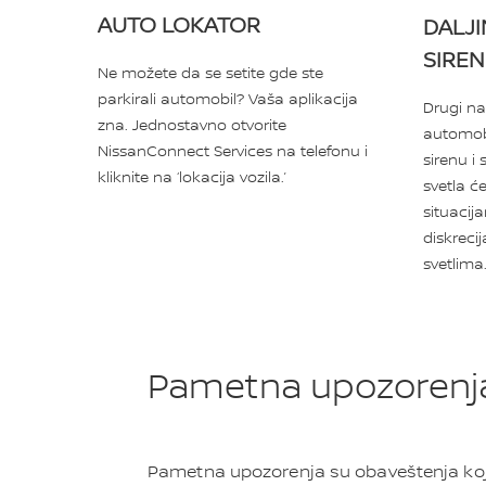
AUTO LOKATOR
DALJ
SIRE
Ne možete da se setite gde ste
parkirali automobil? Vaša aplikacija
Drugi na
zna. Jednostavno otvorite
automobil
NissanConnect Services na telefonu i
sirenu i 
kliknite na ‘lokacija vozila.’
svetla će
situacij
diskreci
svetlima
Pametna upozorenj
Pametna upozorenja su obaveštenja ko