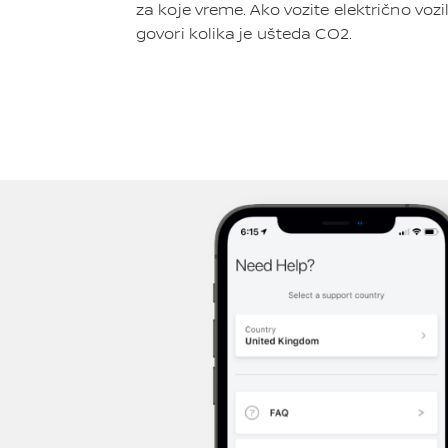
za koje vreme. Ako vozite električno voz
govori kolika je ušteda CO2.