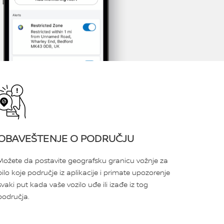
OBAVEŠTENJE O PODRUČJU
Možete da postavite geografsku granicu vožnje za
bilo koje područje iz aplikacije i primate upozorenje
svaki put kada vaše vozilo uđe ili izađe iz tog
područja.