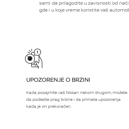
sami da prilagodite u zavisnosti od nač
gde i u koje vreme koristite vaš automob
UPOZORENJE O BRZINI
Kada pozajmite vaš Nissan nekom drugom, možete
da podesite prag brzine i da primate upozorenja
kada je on prekoračen.