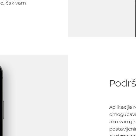
ilo, čak vam
Podr
Aplikacija
omogućava 
ako vam je
postavljeni