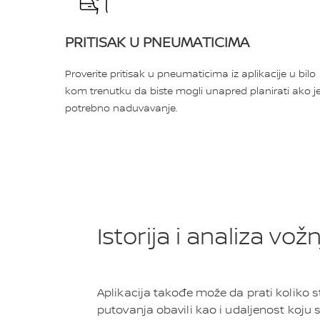
PRITISAK U PNEUMATICIMA
Proverite pritisak u pneumaticima iz aplikacije u bilo
kom trenutku da biste mogli unapred planirati ako j
potrebno naduvavanje.
Istorija i analiza vož
Aplikacija takođe može da prati koliko s
putovanja obavili kao i udaljenost koju st