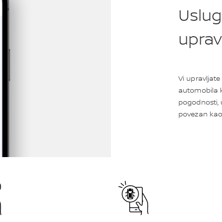
Uslug
uprav
Vi upravljat
automobila k
pogodnosti, 
povezan kao i