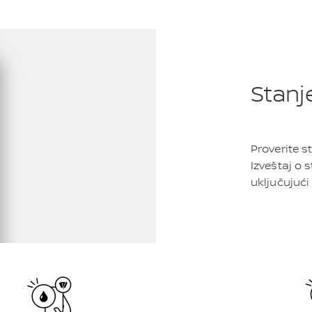
Stanj
Proverite s
Izveštaj o 
uključujuć