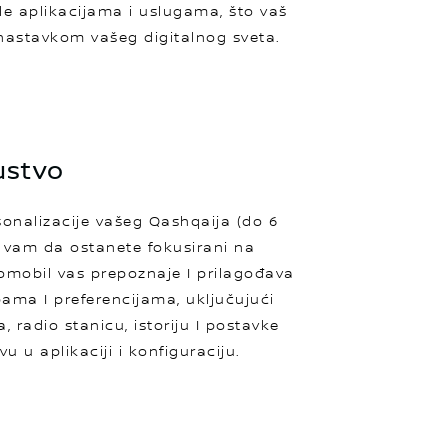
e aplikacijama i uslugama, što vaš
 nastavkom vašeg digitalnog sveta.
ustvo
onalizacije vašeg Qashqaija (do 6
vam da ostanete fokusirani na
omobil vas prepoznaje I prilagođava
ama I preferencijama, uključujući
, radio stanicu, istoriju I postavke
vu u aplikaciji i konfiguraciju.