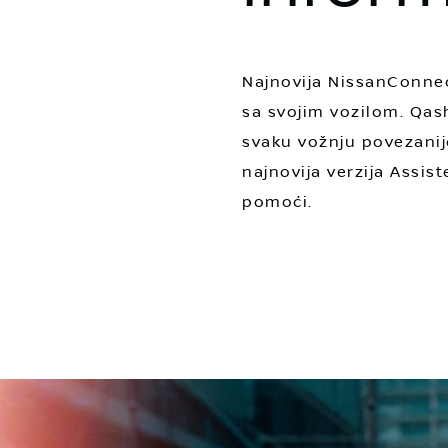
Najnovija NissanConnec
sa svojim vozilom. Qash
svaku vožnju povezanij
najnovija verzija Assis
pomoći.