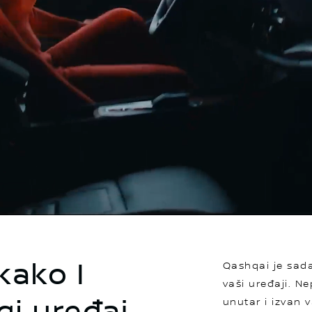
kako I
Qashqai je sada
vaši uređaji. N
unutar i izvan 