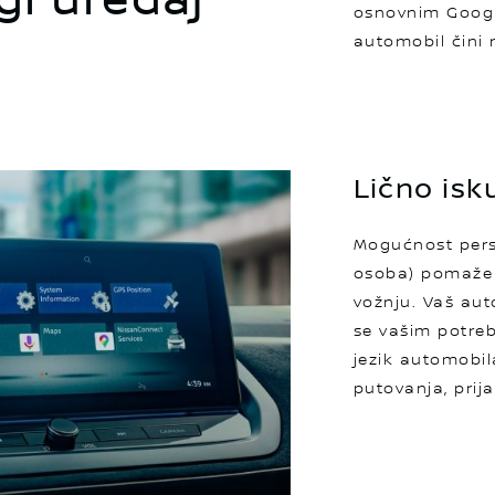
gi uređaj
osnovnim Googl
automobil čini
Lično isk
Mogućnost pers
osoba) pomaže 
vožnju. Vaš aut
se vašim potreb
jezik automobila
putovanja, prija