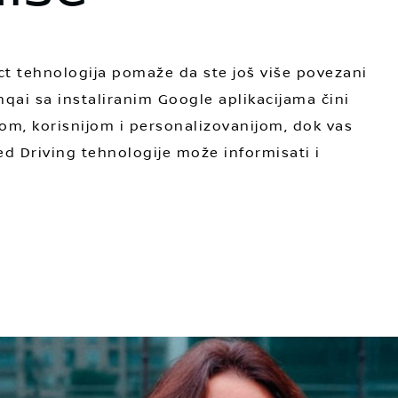
t tehnologija pomaže da ste još više povezani
qai sa instaliranim Google aplikacijama čini
om, korisnijom i personalizovanijom, dok vas
ted Driving tehnologije može informisati i