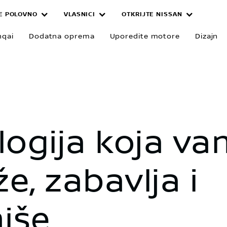
E POLOVNO
VLASNICI
OTKRIJTE NISSAN
hqai
Dodatna oprema
Uporedite motore
Dizajn
logija koja va
, zabavlja i
iše