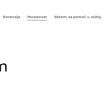
Dimenzije
Povezivost
Sistemi za pomoć u vožnji
m