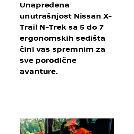
Unapređena
unutrašnjost Nissan X-
Trail N-Trek sa 5 do 7
ergonomskih sedišta
čini vas spremnim za
sve porodične
avanture.