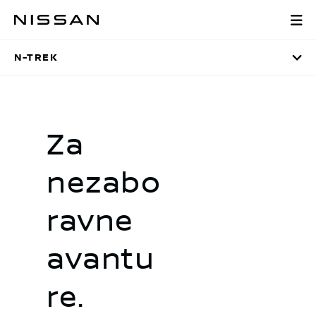
Preskoči
N-Trek
na
glavni
N-TREK
sadržaj
Za
nezabo
ravne
avantu
re.