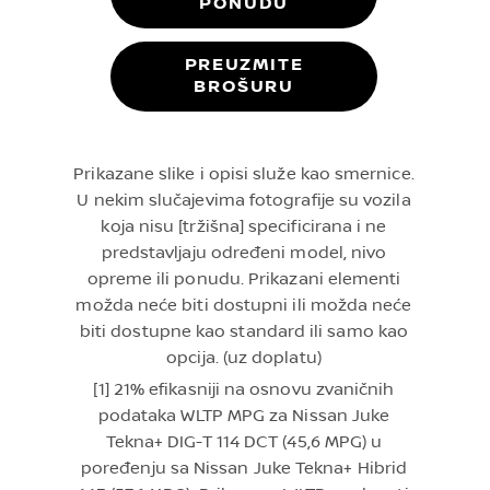
PONUDU
PREUZMITE
BROŠURU
Prikazane slike i opisi služe kao smernice.
U nekim slučajevima fotografije su vozila
koja nisu [tržišna] specificirana i ne
predstavljaju određeni model, nivo
opreme ili ponudu. Prikazani elementi
možda neće biti dostupni ili možda neće
biti dostupne kao standard ili samo kao
opcija. (uz doplatu)
[1] 21% efikasniji na osnovu zvaničnih
podataka WLTP MPG za Nissan Juke
Tekna+ DIG-T 114 DCT (45,6 MPG) u
poređenju sa Nissan Juke Tekna+ Hibrid