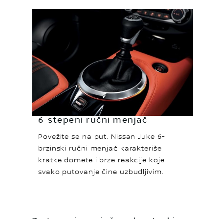
6-stepeni ručni menjač
Povežite se na put. Nissan Juke 6-
brzinski ručni menjač karakteriše
kratke domete i brze reakcije koje
svako putovanje čine uzbudljivim.