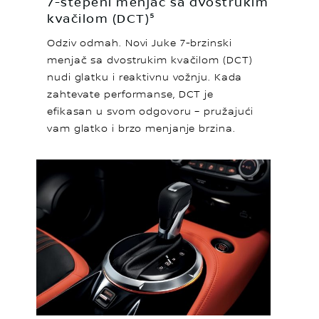
7-stepeni menjač sa dvostrukim
kvačilom (DCT)⁵
Odziv odmah. Novi Juke 7-brzinski
menjač sa dvostrukim kvačilom (DCT)
nudi glatku i reaktivnu vožnju. Kada
zahtevate performanse, DCT je
efikasan u svom odgovoru – pružajući
vam glatko i brzo menjanje brzina.