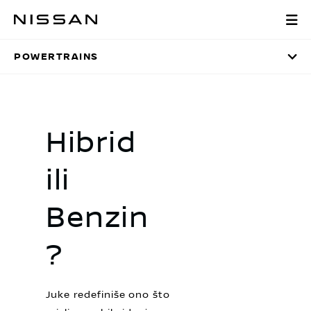
Preskoči
Powertrains
na
glavni
POWERTRAINS
sadržaj
Hibrid
ili
Benzin
?
Juke redefiniše ono što