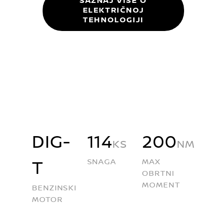
SAZNAJ VIŠE O
ELEKTRIČNOJ
TEHNOLOGIJI
DIG-
114
200
KS
NM
SNAGA
MAX
T
OBRTNI
MOMENT
BENZINSKI
MOTOR