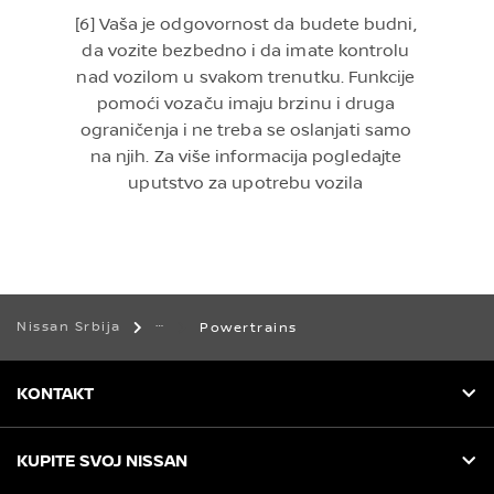
[6] Vaša je odgovornost da budete budni,
da vozite bezbedno i da imate kontrolu
nad vozilom u svakom trenutku. Funkcije
pomoći vozaču imaju brzinu i druga
ograničenja i ne treba se oslanjati samo
na njih. Za više informacija pogledajte
uputstvo za upotrebu vozila
Nissan Srbija
Powertrains
KONTAKT
KUPITE SVOJ NISSAN