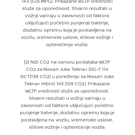
143 (57,6 MPG). Prikazane WLTP vrednosti
služe za uporedivost. Stvarni rezultati u
vožnji variraju u zavisnosti od faktora
uključujući početno punjenje baterije,
dodatnu opremu koja je postavljena na
vozilu, vremenske uslove, stilove vožnje i
opterećenje vozila.
[2] Niži CO2 na osnovu podataka WLTP
CO2 za Nissan Juke Tekna+ DIG-T 114
DCT(138 CO2) u poređenju sa Nissan Juke
Tekna+ Hibrid 143 (109 CO2). Prikazane
WLTP vrednosti služe za uporedivost.
Stvarni rezultati u vožnji variraju u
zavisnosti od faktora uključujući početno
punjenje baterije, dodatnu opremu koja je
postavljena na vozilu, vremenske uslove,
stilove vožnje i opterećenje vozila.