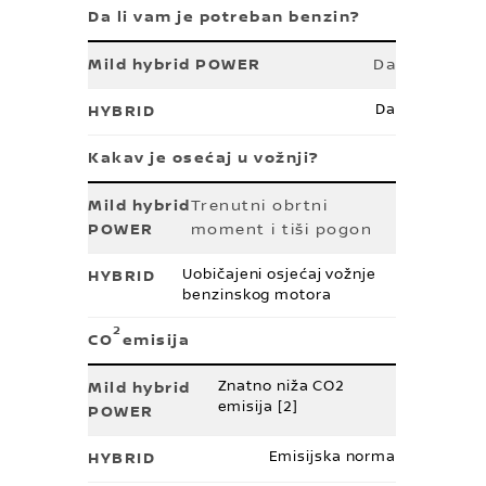
Da li vam je potreban benzin?
Da
Da
Kakav je osećaj u vožnji?
Trenutni obrtni
moment i tiši pogon
Uobičajeni osjećaj vožnje
benzinskog motora
2
CO
emisija
Znatno niža CO2
emisija [2]
Emisijska norma