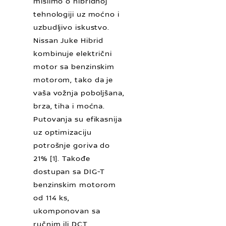
mislimo o hibridnoj
tehnologiji uz moćno i
uzbudljivo iskustvo.
Nissan Juke Hibrid
kombinuje električni
motor sa benzinskim
motorom, tako da je
vaša vožnja poboljšana,
brza, tiha i moćna.
Putovanja su efikasnija
uz optimizaciju
potrošnje goriva do
21% [1]. Takođe
dostupan sa DIG-T
benzinskim motorom
od 114 ks,
ukomponovan sa
ručnim ili DCT