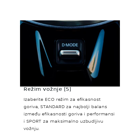
Režim vožnje [5]
Izaberite ECO režim za efikasnost
goriva, STANDARD za najbolji balans
između efikasnosti goriva i performansi
i SPORT za maksimalno uzbudljivu
vožnju.