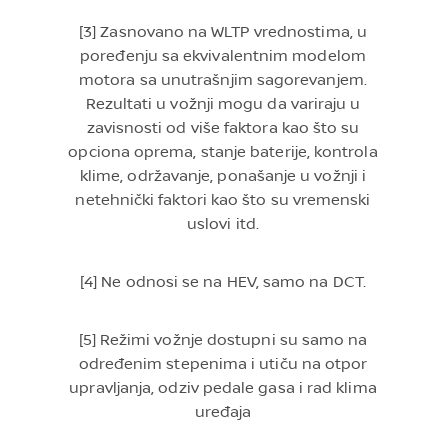
[3] Zasnovano na WLTP vrednostima, u
poređenju sa ekvivalentnim modelom
motora sa unutrašnjim sagorevanjem.
Rezultati u vožnji mogu da variraju u
zavisnosti od više faktora kao što su
opciona oprema, stanje baterije, kontrola
klime, održavanje, ponašanje u vožnji i
netehnički faktori kao što su vremenski
uslovi itd.
[4] Ne odnosi se na HEV, samo na DCT.
[5] Režimi vožnje dostupni su samo na
određenim stepenima i utiču na otpor
upravljanja, odziv pedale gasa i rad klima
uređaja