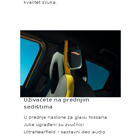
kvalitet zvuka.
Uživaćete na prednjim
sedištima
U prednje naslone za glavu Nissana
Juke ugrađeni su zvučnici
UltraNearfield – sastavni deo audio