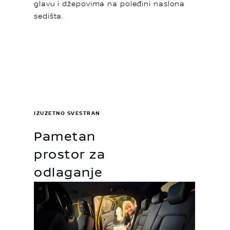
glavu i džepovima na poleđini naslona
sedišta.
IZUZETNO SVESTRAN
Pametan
prostor za
odlaganje