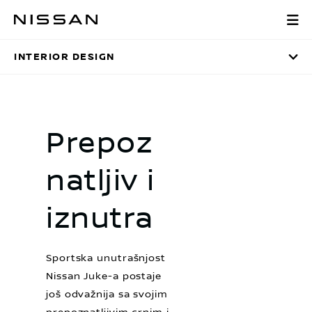
Preskoči
Interior Design
na
glavni
INTERIOR DESIGN
sadržaj
Prepoz
natljiv i
iznutra
Sportska unutrašnjost
Nissan Juke-a postaje
još odvažnija sa svojim