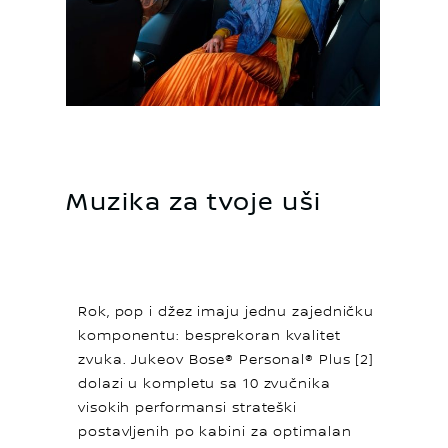
Muzika za tvoje uši
Rok, pop i džez imaju jednu zajedničku
komponentu: besprekoran kvalitet
zvuka. Jukeov Bose® Personal® Plus [2]
dolazi u kompletu sa 10 zvučnika
visokih performansi strateški
postavljenih po kabini za optimalan