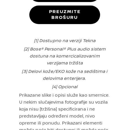
PREUZMITE
BROŠURU
[1] Dostupno na verziji Tekna
[2] Bose® Personal® Plus audio sistem
dostuna na komercicalizovanim
verzijama tržišta
[3] Delovi kože/EKO kože na sedištima i
delovima enterijera.
[4] Opcional
Prikazane slike i opisi služe kao smernice.
U nekim slučajevima fotografije su vozila
koja nisu [tržišna] specificirana i ne
predstavljaju određeni model, nivo
opreme ili ponudu. Prikazani elementi
možda neće biti dostupni ili možda neće