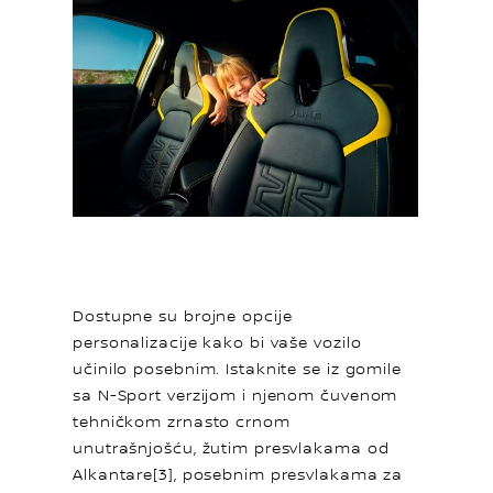
Dostupne su brojne opcije
personalizacije kako bi vaše vozilo
učinilo posebnim. Istaknite se iz gomile
sa N-Sport verzijom i njenom čuvenom
tehničkom zrnasto crnom
unutrašnjošću, žutim presvlakama od
Alkantare[3], posebnim presvlakama za